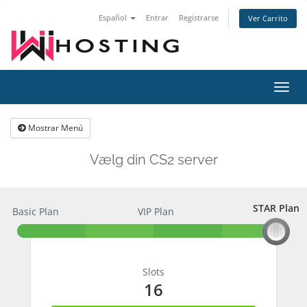
Español
Entrar
Registrarse
Ver Carrito
Alter
Nave
Mostrar Menú
Vælg din CS2 server
STAR Plan
Basic Plan
VIP Plan
STAR Plan
Slots
16