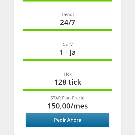
100%
Complete
Tændt
24/7
100%
Complete
CSTV
1 - Ja
100%
Complete
Tick
128 tick
100%
Complete
STAR Plan Precio
150,00
/mes
Pedir Ahora