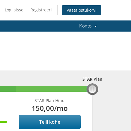
Logi sisse
Registreeri
Vaata ostukorvi
Konto
STAR Plan
STAR Plan
STAR Plan Hind
150,00
/mo
Telli kohe