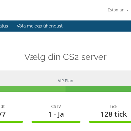
Estonian
atus
Võta meiega ühendust
Vælg din CS2 server
VIP Plan
dt
CSTV
Tick
/7
1 - Ja
128 tick
100%
100%
te
Complete
Complete