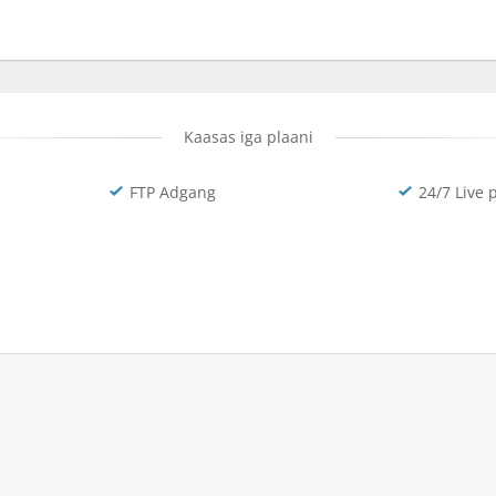
Kaasas iga plaani
FTP Adgang
24/7 Live p