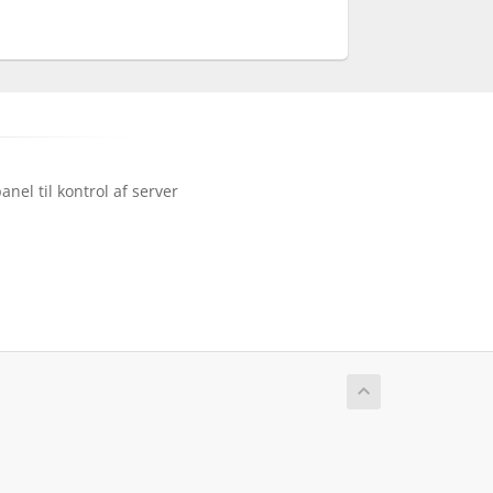
anel til kontrol af server