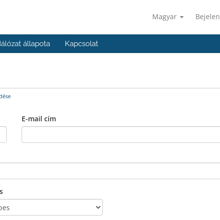
Magyar
Bejelen
álózat állapota
Kapcsolat
dése
E-mail cím
s