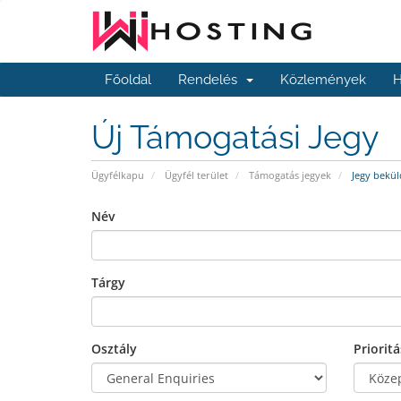
Főoldal
Rendelés
Közlemények
H
Új Támogatási Jegy
Ügyfélkapu
Ügyfél terület
Támogatás jegyek
Jegy bekül
Név
Tárgy
Osztály
Prioritá