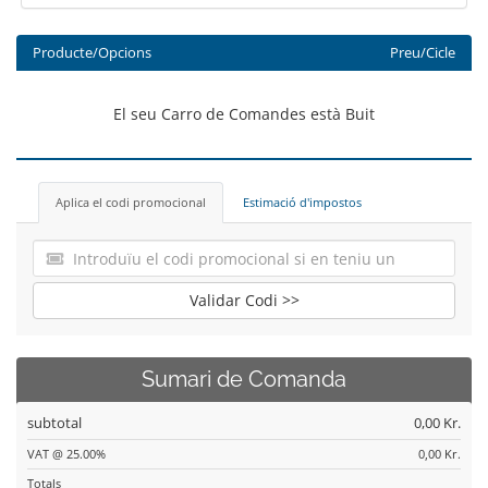
Producte/Opcions
Preu/Cicle
El seu Carro de Comandes està Buit
Aplica el codi promocional
Estimació d'impostos
Validar Codi >>
Sumari de Comanda
subtotal
0,00 Kr.
VAT @ 25.00%
0,00 Kr.
Totals