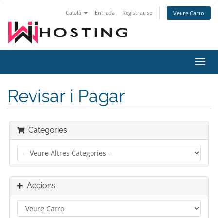
Català
Entrada
Registrar-se
Veure Carro
Canv
la
nave
Revisar i Pagar
Categories
Accions