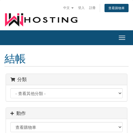
中文
登入
註冊
查看購物車
切
換
導
結帳
覽
分類
動作