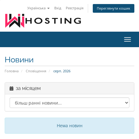
Українська
Вхід
Реєстрація
Переглянути кошик
Пере
наві
Новини
Головна
Сповіщення
серп. 2026
за місяцем
Нема новин